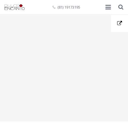
(81) 19173195
Inicio
Quiénes Somos
Mesas de Dulces
Contacto