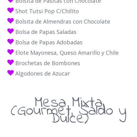
Bolsita de Pasitas con Chocolate
Shot Tutsi Pop C/Chilito
Bolsita de Almendras con Chocolate
Bolsa de Papas Saladas
Bolsa de Papas Adobadas
Elote Mayonesa, Queso Amarillo y Chile
Brochetas de Bombones
Algodones de Azucar
Mesa Mixta
(Gourmet, Saldo y
Dulce)